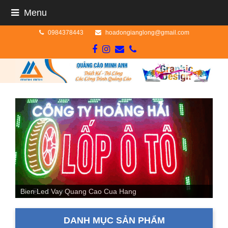
Menu
0984378443
hoadongianglong@gmail.com
Facebook
Instagram
Email
Phone
Bien Alu Gan Chu Noi
DANH MỤC SẢN PHẨM