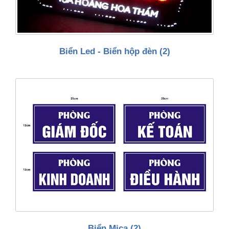
Biển Led - Biển hộp đèn
(2)
Biển Mica
(2)