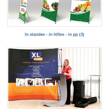
In standee - in hiflex - in pp
(3)